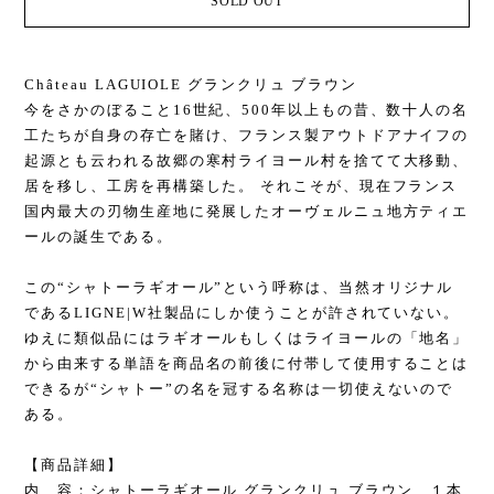
SOLD OUT
Château LAGUIOLE グランクリュ ブラウン
今をさかのぼること16世紀、500年以上もの昔、数十人の名
工たちが自身の存亡を賭け、フランス製アウトドアナイフの
起源とも云われる故郷の寒村ライヨール村を捨てて大移動、
居を移し、工房を再構築した。 それこそが、現在フランス
国内最大の刃物生産地に発展したオーヴェルニュ地方ティエ
ールの誕生である。
この“シャトーラギオール”という呼称は、当然オリジナル
であるLIGNE|W社製品にしか使うことが許されていない。
ゆえに類似品にはラギオールもしくはライヨールの「地名」
から由来する単語を商品名の前後に付帯して使用することは
できるが“シャトー”の名を冠する名称は一切使えないので
ある。
【商品詳細】
内 容：シャトーラギオール グランクリュ ブラウン １本