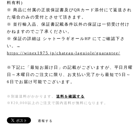
料有料)
※ 商品に付属の正規保証書及びQRカード添付にて返送され
た場合のみの受付とさせて頂きます。
※ 並行輸入品、保証書記載条件以外の保証は一切受け付け
かねますのでご了承ください。
※ 保証の詳細は シャトーラギオールHP にてご確認下さ
い。→
https://winex1975.jp/chateau-laguiole/guarantee/
※下記に「最短お届け日」の記載がございますが、平日月曜
日～木曜日のご注文に限り、お支払い完了から最短で5日～
6日でお届け可能でございます。
※別途送料がかかります。
送料を確認する
※¥20,000以上のご注文で国内送料が無料になります。
通報する