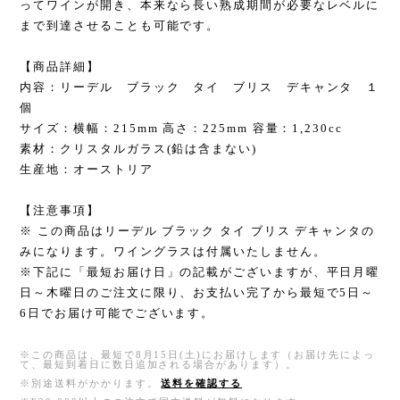
ってワインが開き、本来なら長い熟成期間が必要なレベルに
まで到達させることも可能です。
【商品詳細】
内容：リーデル ブラック タイ ブリス デキャンタ １
個
サイズ：横幅：215mm 高さ：225mm 容量：1,230cc
素材：クリスタルガラス(鉛は含まない)
生産地：オーストリア
【注意事項】
※ この商品はリーデル ブラック タイ ブリス デキャンタの
みになります。ワイングラスは付属いたしません。
※下記に「最短お届け日」の記載がございますが、平日月曜
日～木曜日のご注文に限り、お支払い完了から最短で5日～
6日でお届け可能でございます。
※この商品は、最短で8月15日(土)にお届けします（お届け先によっ
て、最短到着日に数日追加される場合があります）。
※別途送料がかかります。
送料を確認する