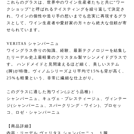
これらのグラスは、世界中のワイン生産者たちと共に“ワー
クショップ”と呼ばれるテイスティングを繰り返して決定さ
れ、ワインの個性や造り手の想いまでも忠実に再現するグラ
スとして、ワイン生産者や愛好家の方々から絶大な信頼が寄
せられています。
VERITAS シャンパーニュ
ワイングラス作りの知識、経験、最新テクノロジーを結集し
たリーデル史上最軽量のクリスタル製マシンメイドグラスで
す。 ハンドメイドと見間違えるほど細く、美しいステム
(脚)が特徴。ヴィノムシリーズより平均で15%も背が高く、
25%も軽量という、非常に繊細な仕上がり。
このグラスに適した泡ワイン(ぶどう品種)：
シャンパーニュ、キュヴェ・プレスティージュ、ヴィンテー
ジ(シャンパーニュ、スパークリング・ワイン)、プロセッ
コ、ロゼ・シャンパーニュ
【商品詳細】
内容：リーデル ヴェリタス シャンパーニュ １脚