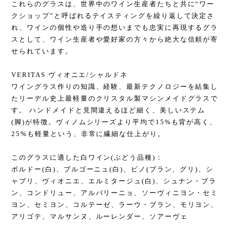
これらのグラスは、世界中のワイン生産者たちと共に“ワー
クショップ”と呼ばれるテイスティングを繰り返して決定さ
れ、ワインの個性や造り手の想いまでも忠実に再現するグラ
スとして、ワイン生産者や愛好家の方々から絶大な信頼が寄
せられています。
VERITAS ヴィオニエ/シャルドネ
ワイングラス作りの知識、経験、最新テクノロジーを結集し
たリーデル史上最軽量のクリスタル製マシンメイドグラスで
す。 ハンドメイドと見間違えるほど細く、美しいステム
(脚)が特徴。ヴィノムシリーズより平均で15%も背が高く、
25%も軽量という、非常に繊細な仕上がり。
このグラスに適した白ワイン(ぶどう品種)：
ボルドー(白)、ブルゴーニュ(白)、ピノ(ブラン、グリ)、シ
ャブリ、ヴィオニエ、エルミタージュ(白)、シュナン・ブラ
ン、コンドリュー、アルバリーニョ、ソーヴィニヨン・セミ
ヨン、セミヨン、コルテーゼ、ラーウ・ブラン、モリヨン、
アリゴテ、マルサンヌ、ルーレンダー、ソアーヴェ