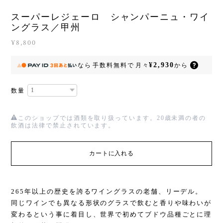
スーパーレジェーロ シャンパーニュ・ワイ
ングラス／甲州
¥8,800
¥2,930
なら
手数料無料で
月々
から
数量
このショップでは酒類を取り扱っています。20歳未満の者の
飲酒は法律で禁止されています。
カートに入れる
265年以上の歴史を誇るワイングラスの老舗、リーデル。
同じワインでも異なる形状のグラスで飲むと香りや味わいが
変わるという事に着目し、世界で初めてブドウ品種ごとに理