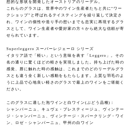
想的な形状を開発したオーストリアのリーデル。
これらのグラスは、世界中のワイン生産者たちと共に“ワー
クショップ”と呼ばれるテイスティングを繰り返して決定さ
れ、ワインの個性や造り手の想いまでも忠実に再現するグラ
スとして、ワイン生産者や愛好家の方々から絶大な信頼が寄
せられています。
Superleggero スーパーレジェーロ シリーズ
イタリア語で「軽い」という意味を表す「Leggero」。その
名の通りに驚くほどの軽さを実現しました。持ち上げた時の
感覚、唇に触れた時の感触は、これまでのどのリーデルグラ
スとも違う全く新しい感動をもたらします。上質な羽毛のよ
うに上品で心地良い軽さのグラスで最上のワインをご堪能く
ださい。
このグラスに適した泡ワインと白ワイン(ぶどう品種)：
シャンパーニュ、キュヴェ・プレスティージュ、ヴィンテー
ジ・シャンパーニュ、ヴィンテージ・スパークリング・ワイ
ン、ロゼ・シャンパーニュ、甲州の白ワイン