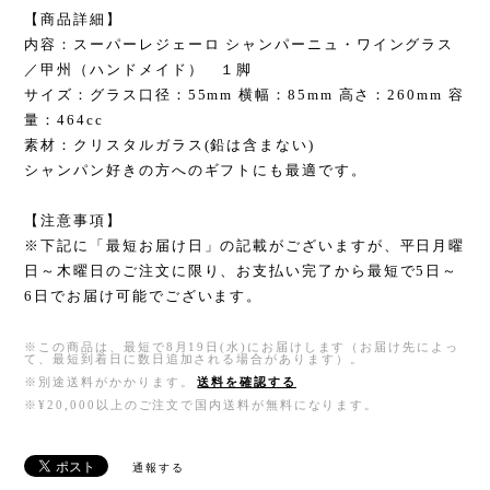
【商品詳細】
内容：スーパーレジェーロ シャンパーニュ・ワイングラス
／甲州（ハンドメイド） １脚
サイズ：グラス口径：55mm 横幅：85mm 高さ：260mm 容
量：464cc
素材：クリスタルガラス(鉛は含まない)
シャンパン好きの方へのギフトにも最適です。
【注意事項】
※下記に「最短お届け日」の記載がございますが、平日月曜
日～木曜日のご注文に限り、お支払い完了から最短で5日～
6日でお届け可能でございます。
※この商品は、最短で8月19日(水)にお届けします（お届け先によっ
て、最短到着日に数日追加される場合があります）。
※別途送料がかかります。
送料を確認する
※¥20,000以上のご注文で国内送料が無料になります。
通報する