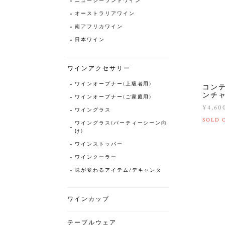
ニュージーランドワイン
オーストラリアワイン
南アフリカワイン
日本ワイン
ワインアクセサリー
ワインオープナー(上級者用)
コン
ンチ
ワインオープナー(ご家庭用)
¥4,60
ワイングラス
SOLD 
ワイングラス(パーティーシーン向
け)
ワインストッパー
ワインクーラー
味が変わるアイテム/デキャンタ
ワインカップ
テーブルウェア