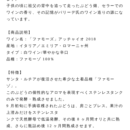
子供の頃に祖父の背中を追って走ったぶどう畑、セラーでの
ワインの香り、その記憶がパリーデ氏のワイン造りの源にな
っています。
【商品説明】
ワイン名：「ファモーズ」アッチャイオ 2018
産地：イタリア／エミリア・ロマーニャ州
タイプ：白ワイン/華やかな辛口
品種：ファモーゾ 100％
【特徴】
サンタ・ルチアが復活させた希少な土着品種「ファモー
ゾ」。
このぶどうの個性的なアロマを表現すべくステンレスタンク
のみで発酵・熟成させました。
9 月初旬に手摘収穫されたぶどうは、房ごとプレス。果汁の
上澄みだけをステンレスタ
ンクで天然酵母で低温発酵、その後 8 ヶ月間オリと共に熟
成、さらに瓶詰め後 12 ヶ月間熟成させます。