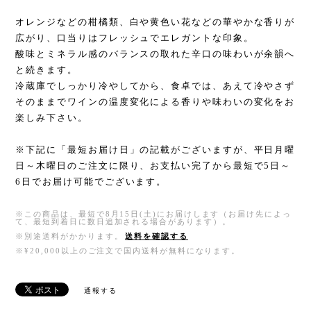
オレンジなどの柑橘類、白や黄色い花などの華やかな香りが
広がり、口当りはフレッシュでエレガントな印象。
酸味とミネラル感のバランスの取れた辛口の味わいが余韻へ
と続きます。
冷蔵庫でしっかり冷やしてから、食卓では、あえて冷やさず
そのままでワインの温度変化による香りや味わいの変化をお
楽しみ下さい。
※下記に「最短お届け日」の記載がございますが、平日月曜
日～木曜日のご注文に限り、お支払い完了から最短で5日～
6日でお届け可能でございます。
※この商品は、最短で8月15日(土)にお届けします（お届け先によっ
て、最短到着日に数日追加される場合があります）。
※別途送料がかかります。
送料を確認する
※¥20,000以上のご注文で国内送料が無料になります。
通報する