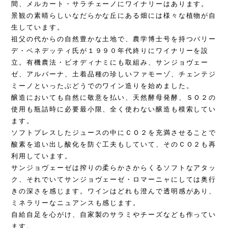
間、メルカート・サラチェーノにワイナリーはあります。
景観の素晴らしいなだらかな丘にある畑には様々な植物が自
生しています。
祖父の代からの自然豊かな土地で、農学博士号を持つパリー
デ・ベネデッティ氏が１９９０年代終りにワイナリーを設
立。有機農法・ビオディナミにも取組み、サンジョヴェー
ゼ、アルバーナ、土着品種の珍しいファモーゾ、チェンテジ
ミーノといったぶどうでのワイン造りを始めました。
醸造においても自然に敬意を払い、天然酵母発酵、ＳＯ２の
使用も瓶詰時に必要最小限、全く使わない醸造も模索してい
ます。
ソフトプレスしたジュースの中にＣＯ２を充満させることで
酸素を追い出し酸化を防ぐ工夫もしていて、そのＣＯ２も再
利用しています。
サンジョヴェーゼは搾りの柔らかさからくるソフトなアタッ
ク、それでいてサンジョヴェーゼ・ロマーニャにしては奥行
きの深さを感じます。ワインはどれも澄んで透明感があり、
ミネラリーなニュアンスも感じます。
自給自足を心がけ、自家製のサラミやチーズなども作ってい
ます。